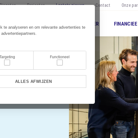
Diensten
Projecten
Laatste nieuws
Contact
Onze par
NISCH BEHEER
COMMERCIEEL BEHEER
FINANCIEE
k te analyseren en om relevante advertenties te
 advertentiepartners.
Targeting
Functioneel
ouwing
ALLES AFWIJZEN
Bond