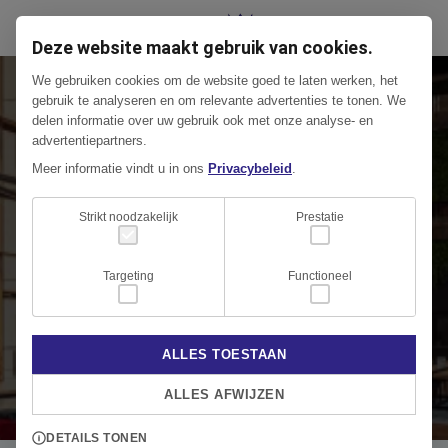
Deze website maakt gebruik van cookies.
We gebruiken cookies om de website goed te laten werken, het
Onze projecten
gebruik te analyseren en om relevante advertenties te tonen. We
delen informatie over uw gebruik ook met onze analyse- en
advertentiepartners.
In het relatief korte bestaan heeft First Crown
Meer informatie vindt u in ons
Privacybeleid
.
Beheer een schitterend portfolio opgebouwd van
Strikt noodzakelijk
Prestatie
diverse gebouwen waarvan zij het (technisch)
beheer uitvoeren. Daarnaast heeft First Crown
Targeting
Functioneel
Beheer een aantal mooie
projectmanagementtrajecten mogen begeleiden.
Onderstaand vind je een greep uit de projecten van
ALLES TOESTAAN
First Crown Beheer.
ALLES AFWIJZEN
DETAILS TONEN