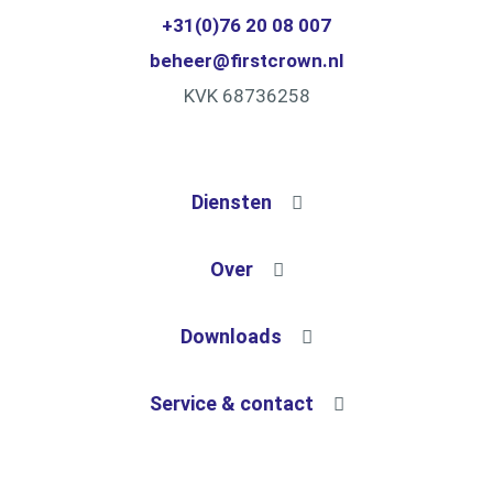
+31(0)76 20 08 007
beheer@firstcrown.nl
KVK 68736258
Diensten
Technisch beheer
Over
Commercieel Beheer
Onze diensten
Downloads
Financieel Beheer
Onze projecten
Voorwaarden
Service & contact
Bouw- & Projectmanagement
Actueel
Contactgegevens