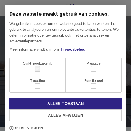
Deze website maakt gebruik van cookies.
We gebruiken cookies om de website goed te laten werken, het
ZONNEPANEELVELDEN
gebruik te analyseren en om relevante advertenties te tonen. We
Groene energie
delen informatie over uw gebruik ook met onze analyse- en
advertentiepartners.
Meer informatie vindt u in ons
Privacybeleid
.
De energietransitie wordt steeds zichtbaarder. Op
veel plekken in het land (en daarbuiten) ontstaan er
Strikt noodzakelijk
Prestatie
projecten die duurzame energie genereren zoals
Targeting
Functioneel
zonne-, water- en windkrachtcentrales. Ook Bond
Concepts heeft ons gevraagd hierin mee te denken en
locaties te voorzien van zonnepanelen.
ALLES TOESTAAN
ALLES AFWIJZEN
DETAILS TONEN