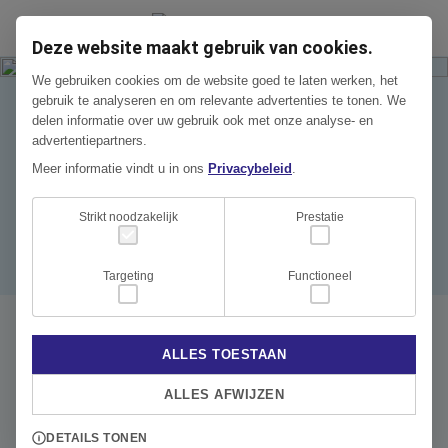
Deze website maakt gebruik van cookies.
We gebruiken cookies om de website goed te laten werken, het
gebruik te analyseren en om relevante advertenties te tonen. We
delen informatie over uw gebruik ook met onze analyse- en
NIEUWSBERICHT | 13 FEBRUARI 2026
advertentiepartners.
Coming soon: bouw atrium
Meer informatie vindt u in ons
Privacybeleid
.
Bond Bergschot
Strikt noodzakelijk
Prestatie
Targeting
Functioneel
ALLES TOESTAAN
We gaan op zeer korte termijn starten met de eerste
ALLES AFWIJZEN
werkzaamheden voor de bouw van het atrium bij onze
opdrachtgever Bond Concepts voor locatie Bond
DETAILS TONEN