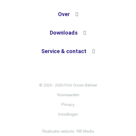
Technisch beheer
Over
Commercieel Beheer
Onze diensten
Downloads
Financieel Beheer
Onze projecten
Voorwaarden
Service & contact
Bouw- & Projectmanagement
Actueel
Contactgegevens
© 2020 - 2026 First Crown Beheer
Voorwaarden
Privacy
Instellingen
Realisatie website: RB-Media