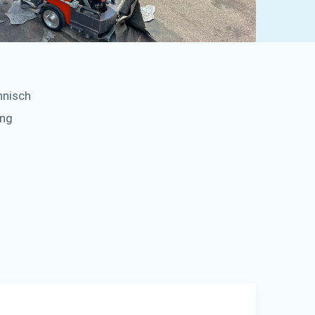
hnisch
ing