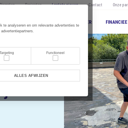
Diensten
Projecten
Laatste nieuws
Contact
Onze par
NISCH BEHEER
COMMERCIEEL BEHEER
FINANCIEE
k te analyseren en om relevante advertenties te
 advertentiepartners.
Targeting
Functioneel
24
ALLES AFWIJZEN
ij Bond